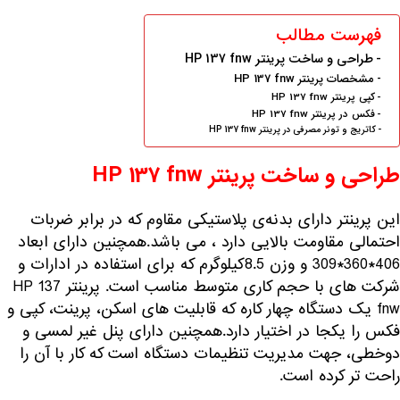
فهرست مطالب
طراحی و ساخت پرینتر HP 137 fnw
مشخصات پرینتر HP 137 fnw
کپی پرینتر HP 137 fnw
فکس در پرینتر HP 137 fnw
کاتریج و تونر مصرفی در پرینتر HP 137 fnw
طراحی و ساخت پرینتر HP 137 fnw
این پرینتر دارای بدنه‌ی پلاستیکی مقاوم که در برابر ضربات
احتمالی مقاومت بالایی دارد ، می باشد.همچنین دارای ابعاد
406*360*309 و وزن 8.5کیلوگرم که برای استفاده در ادارات و
شرکت های با حجم کاری متوسط مناسب است. پرینتر HP 137
fnw یک دستگاه چهار کاره که قابلیت های اسکن، پرینت، کپی و
فکس را یکجا در اختیار دارد.همچنین دارای پنل غیر لمسی و
دوخطی، جهت مدیریت تنظیمات دستگاه است که کار با آن را
راحت تر کرده است.