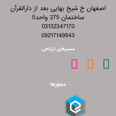
اصفهان خ شیخ بهایی بعد از دارالقرآن
ساختمان 275 واحد5
03132347170
09217149943
مسیرهای ارتباطی
مجوزها