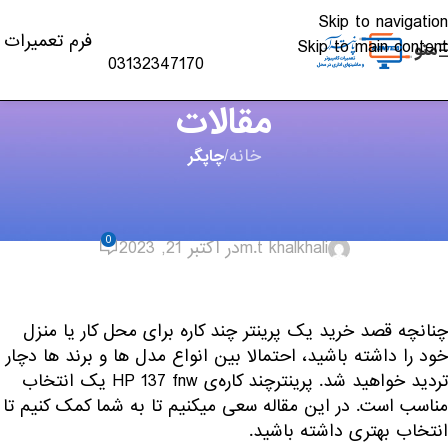
Skip to navigation
فرم تعمیرات
Skip to main content
منو
03132347170
مقالات
خانه
/
چاپگر
چاپگر
,
مقالات
آشنایی با پرینتر HP 137 fnw
0
m.t khalkhali
در اکتبر 21, 2023
چنانچه قصد خرید یک
پرینتر چند کاره
برای محل کار یا منزل
خود را داشته باشید، احتمالا بین انواع مدل ها و برند ها دچار
تردید خواهید شد. پرینترچند کاره‌ی HP 137 fnw یک انتخاب
مناسب است. در این مقاله سعی میکنیم تا به شما کمک کنیم تا
انتخاب بهتری داشته باشید.