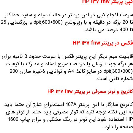
کپی پرینتر HP 137 fnw
سرعت انجام کپی در این پرینتر در حالت سیاه و سفید حداکثر
تا 20 برگه در دقیقه و با رزولوشن (600*600)dpi و بزرگنمایی 25
تا 400 درصد می باشد.
فکس در پرینتر HP 137 fnw
قابلیت مهم دیگر این پرینتر فکس با سرعت حدود 3 ثانیه برای
هر برگه جهت ارسال یا دریافت سریع اسناد و مدارک با کیفیت
(300*300)dpi در سایز کاغذ A4 و توانایی ذخیره سازی 200
شماره تلفن است.
کاتریج و تونر مصرفی در پرینتر HP 137 fnw
کاتریج سازگار با این پرینتر 107A است.برای شارژ آن حتما باید
به این نکته توجه کنید که تونر مصرفی باید حتما از تونر های
HP استفاده شود.این تونر در رنگ مشکی و توان چاپ 1600
صفحه را دارد.