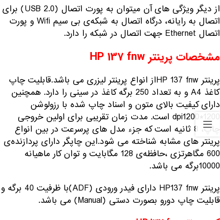
از دیگر ویژگی های آن میتوان به پورت اتصال (USB 2.0) برای
اتصال به رایانه، درگاه اتصال به شبکه‌ی بی سیم Wifi و پورت
اتصال Ethernet جهت اتصال در شبکه را دارد.
مشخصات پرینتر HP 137 fnw
پرینتر HP 137 fnwاز انواع پرینتر لیزری می باشد.قابلیت چاپ
کاغذ A4 و به تعداد 250 برگه کاغذ در سینی را دارد. همچنین
دارای کیفیت بالای متون و اسناد چاپ شده با رزولوشن
dpi1200*1200 است. مدت زمان تقریبی برای اولین خروجی
چاپ، 8 ثانیه است که جزء مدل های پرسرعت در بین انواع
پرینتر های مشابه شناخته می شود.این چاپگر دارای پردازنده‌ی
600 مگاهرتزی ،حافظه‌ی 128 مگابایت و توان کار ماهیانه
10000برگه می باشد.
پرینتر HP137 fnw دارای فیدر ورودی (ADF)با ظرفیت 40 برگه و
قابلیت چاپ دورو بصورت دستی (Manual) می باشد.