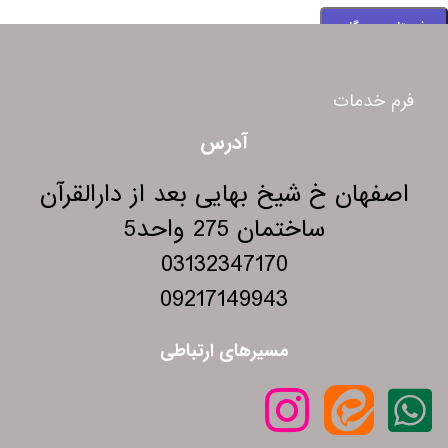
فرم خدمات
آدرس
اصفهان خ شیخ بهایی بعد از دارالقرآن
ساختمان 275 واحد5
03132347170
09217149943
مسیرهای ارتباطی