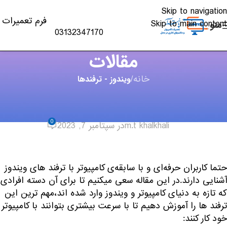
Skip to navigation
فرم تعمیرات
Skip to main content
منو
03132347170
مقالات
خانه
/
ویندوز - ترفندها
ویندوز - ترفندها
,
مقالات
ترفند های ویندوز10 (قسمت اول)
0
m.t khalkhali
در سپتامبر 7, 2023
حتما کاربران حرفه‌ای و با سابقه‌ی کامپیوتر با ترفند های ویندوز
آشنایی دارند.در این مقاله سعی میکنیم تا برای آن دسته افرادی
که تازه به دنیای کامپیوتر و ویندوز وارد شده اند،مهم ترین این
ترفند ها را آموزش دهیم تا با سرعت بیشتری بتوانند با کامپیوتر
خود کار کنند: