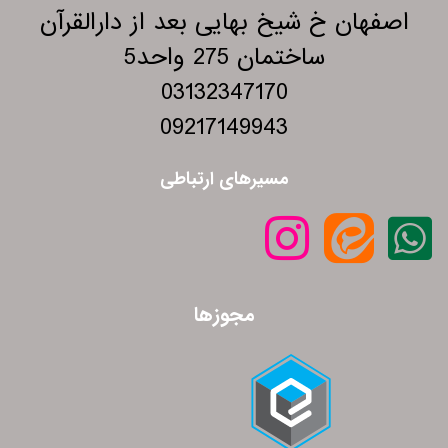
اصفهان خ شیخ بهایی بعد از دارالقرآن
ساختمان 275 واحد5
03132347170
09217149943
مسیرهای ارتباطی
مجوزها