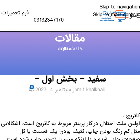
Skip to navigation
فرم تعمیرات
Skip to main content
منو
03132347170
مقالات
خانه
/
مقالات
مقالات
,
چاپگر
مشکلات رایج پرینترهای لیزری سیاه و
سفید – بخش اول –
0
m.t khalkhali
در سپتامبر 4, 2023
کاتریج :
اولین علت اختلال در کار پرینتر مربوط به کاتریج است. اشکالاتی
مثل کم رنگ بودن چاپ، کثیف بودن یک قسمت یا کل
صفحه‌ی چاپ شده و یا اینکه متن یا تصویر چاپ شده است.